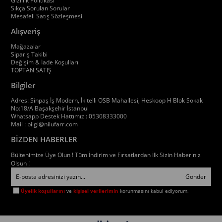
Gizlilik Politikası
Sıkça Sorulan Sorular
Mesafeli Satış Sözleşmesi
Alışveriş
Mağazalar
Sipariş Takibi
Değişim & İade Koşulları
TOPTAN SATIŞ
Bilgiler
Adres: Sinpaş İş Modern, İkitelli OSB Mahallesi, Heskoop H Blok Sokak
No:18/A Başakşehir İstanbul
Whatsapp Destek Hattımız : 05308333000
Mail :
bilgi@nilufarr.com
BİZDEN HABERLER
Bültenimize Üye Olun ! Tüm İndirim ve Fırsatlardan İlk Sizin Haberiniz
Olsun !
Gönder
Üyelik koşullarını
ve
kişisel verilerimin
korunmasını kabul ediyorum.