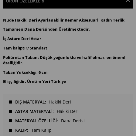
ÜRÜN ÖZELLIKLERI
Nude Hakiki Deri Ayarlanabilir Kemer Aksesuarlı Kadın Terlik
Tamamen Dana Derisinden Üretilmektedir.
İç Astarı: Deri Astar
Tam kalıptır/ Standart
Poliüretan Taban: Düşük yoğunluklu ve hafif olması en önemli
özelliğidir.
Taban Yüksekliği: 6 cm
El işçiliğidir, Üretim Yeri Türkiye
DIŞ MATERYAL
Hakiki Deri
ASTAR MATERYALİ
Hakiki Deri
MATERYAL ÖZELLİĞİ
Dana Derisi
KALIP
Tam Kalıp