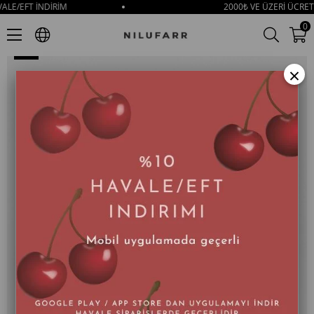
EFT İNDİRİM
2000₺ VE ÜZERİ ÜCRETSİZ
Palmer Nude Hakiki Deri Kemer Aksesuarlı Topuklu Terlik
0
×