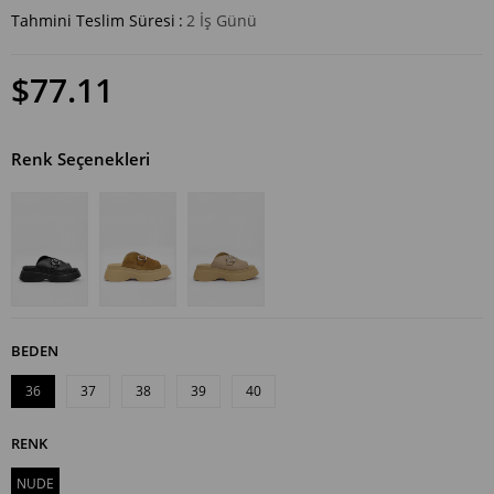
Tahmini Teslim Süresi
:
2 İş Günü
$77.11
Renk Seçenekleri
BEDEN
36
37
38
39
40
RENK
NUDE