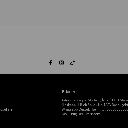
Bilgiler
Adres: Sinpaş İş Modern, İkitelli OSB Maha
Heskoop H Blok Sokak No:18/A Başakşehir
oşulları
Whatsapp Destek Hattımız : 0530833300
Mail :
bilgi@nilufarr.com