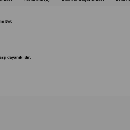
dın Bot
rşı dayanıklıdır.