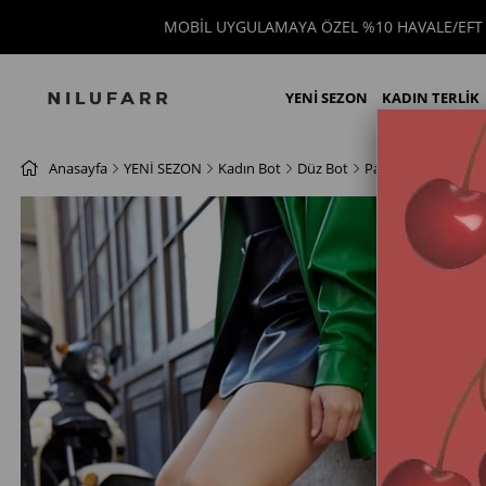
MOBİL UYGULAMAYA ÖZEL %10 HAVALE/EFT 
YENİ SEZON
KADIN TERLİK
Anasayfa
YENİ SEZON
Kadın Bot
Düz Bot
Pamela Siyah Hakiki