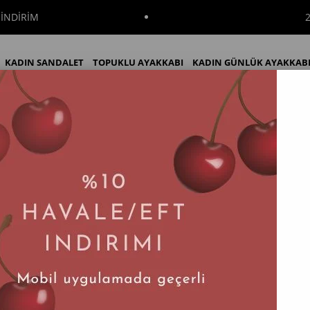
İNDİRİM
KADIN SANDALET
TOPUKLU AYAKKABI
KADIN GÜNLÜK AYAKKAB
 Deri Yeşil Tabanlı Kadın Bot
KADIN BOT
KADIN ÇİZME
İNDİRİM
Pamela Siyah Hakiki Deri Yeşil Tabanlı K
Tahmini Teslim Süresi
:
2 İş Günü
$114.26
(KDV Dahil)
%
40
$68.54
(KDV Dahil)
İndirim
Renk Seçenekleri