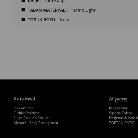
KALIP
Tam Kalıp
TABAN MATERYALİ
Termo Light
TOPUK BOYU
5 cm
Kurumsal
Alışveriş
Hakkımızda
Mağazalar
Gizlilik Politikası
Sipariş Takibi
Sıkça Sorulan Sorular
Değişim & İade K
Mesafeli Satış Sözleşmesi
TOPTAN SATIŞ