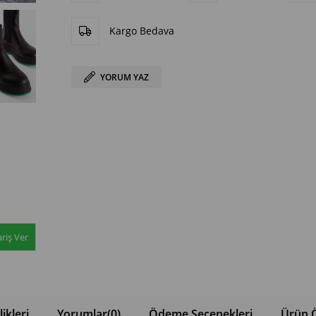
Kargo Bedava
YORUM YAZ
riş Ver
ikleri
Yorumlar
(0)
Ödeme Seçenekleri
Ürün Ö