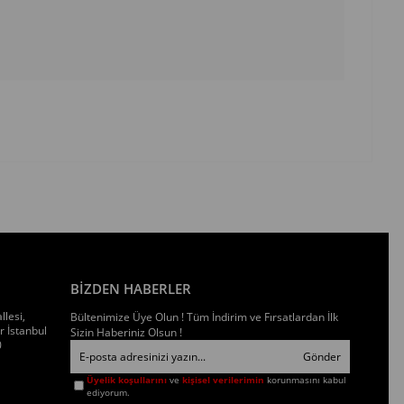
BİZDEN HABERLER
llesi,
Bültenimize Üye Olun ! Tüm İndirim ve Fırsatlardan İlk
 İstanbul
Sizin Haberiniz Olsun !
0
Gönder
Üyelik koşullarını
ve
kişisel verilerimin
korunmasını kabul
ediyorum.