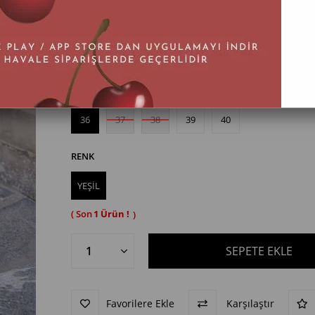
BEDEN
36
37
38
39
40
RENK
YEŞİL
1
Favorilere Ekle
Karşılaştır