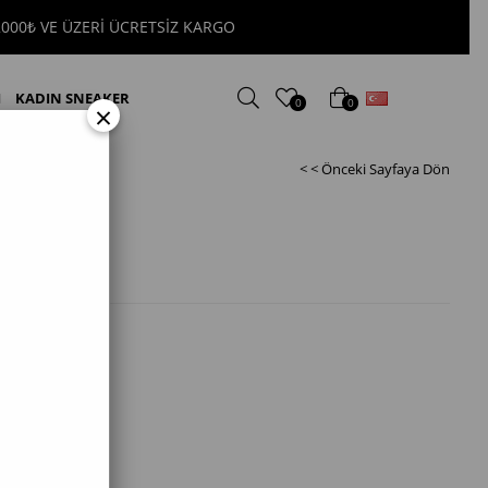
2000₺ VE ÜZERİ ÜCRETSİZ KARGO
Türkçe
I
KADIN SNEAKER
0
0
×
< < Önceki Sayfaya Dön
adın Bot