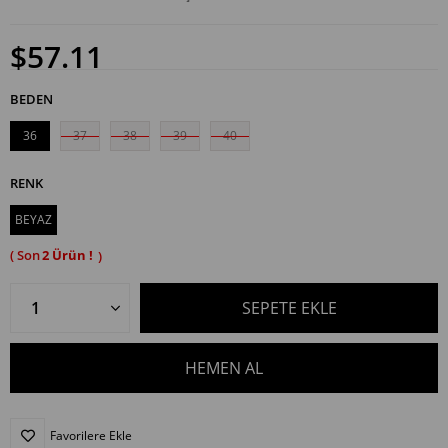
$57.11
BEDEN
36
37
38
39
40
RENK
BEYAZ
2
Favorilere Ekle