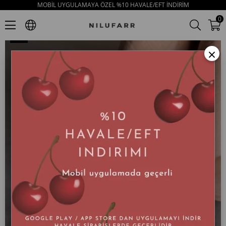
MOBİL UYGULAMAYA ÖZEL %10 HAVALE/EFT İNDİRİM
Peta Beyaz Hakiki Deri Kadın Terlik
0
×