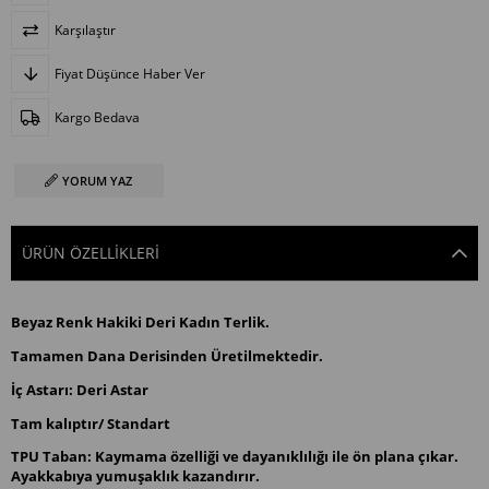
Karşılaştır
Fiyat Düşünce Haber Ver
Kargo Bedava
YORUM YAZ
ÜRÜN ÖZELLIKLERI
Beyaz Renk Hakiki Deri Kadın Terlik.
Tamamen Dana Derisinden Üretilmektedir.
İç Astarı: Deri Astar
Tam kalıptır/ Standart
TPU Taban: Kaymama özelliği ve dayanıklılığı ile ön plana çıkar.
Ayakkabıya yumuşaklık kazandırır.