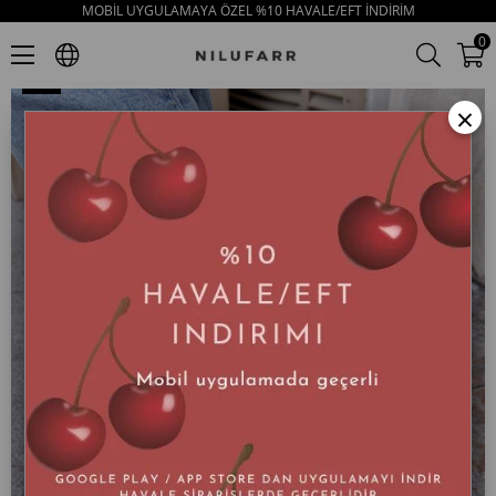
MOBİL UYGULAMAYA ÖZEL %10 HAVALE/EFT İNDİRİM
Poffy Bej Hakiki Deri Kadın Babet
0
×