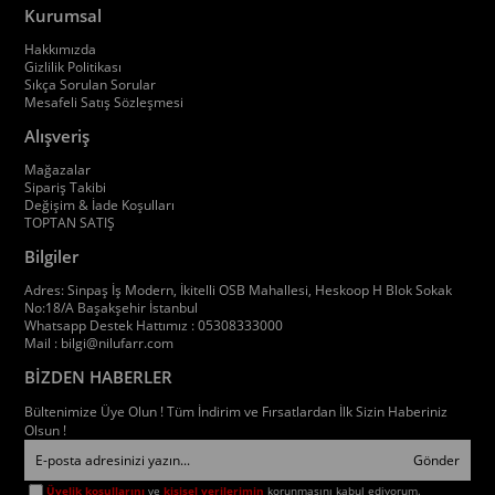
Kurumsal
Hakkımızda
Gizlilik Politikası
Sıkça Sorulan Sorular
Mesafeli Satış Sözleşmesi
Alışveriş
Mağazalar
Sipariş Takibi
Değişim & İade Koşulları
TOPTAN SATIŞ
Bilgiler
Adres: Sinpaş İş Modern, İkitelli OSB Mahallesi, Heskoop H Blok Sokak
No:18/A Başakşehir İstanbul
Whatsapp Destek Hattımız : 05308333000
Mail :
bilgi@nilufarr.com
BİZDEN HABERLER
Bültenimize Üye Olun ! Tüm İndirim ve Fırsatlardan İlk Sizin Haberiniz
Olsun !
Gönder
Üyelik koşullarını
ve
kişisel verilerimin
korunmasını kabul ediyorum.