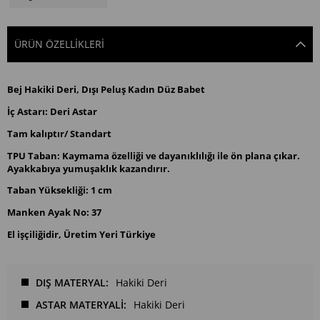
ÜRÜN ÖZELLIKLERI
Bej Hakiki Deri, Dışı Peluş Kadın Düz Babet
İç Astarı: Deri Astar
Tam kalıptır/ Standart
TPU Taban: Kaymama özelliği ve dayanıklılığı ile ön plana çıkar.
Ayakkabıya yumuşaklık kazandırır.
Taban Yüksekliği: 1 cm
Manken Ayak No: 37
El işçiliğidir, Üretim Yeri Türkiye
DIŞ MATERYAL
Hakiki Deri
ASTAR MATERYALİ
Hakiki Deri