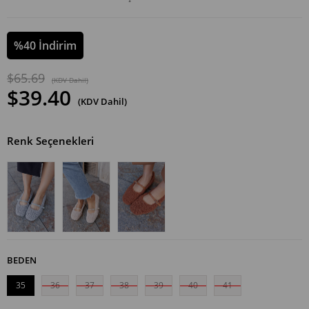
%
40
İndirim
$65.69
(KDV Dahil)
$39.40
(KDV Dahil)
Renk Seçenekleri
BEDEN
35
36
37
38
39
40
41