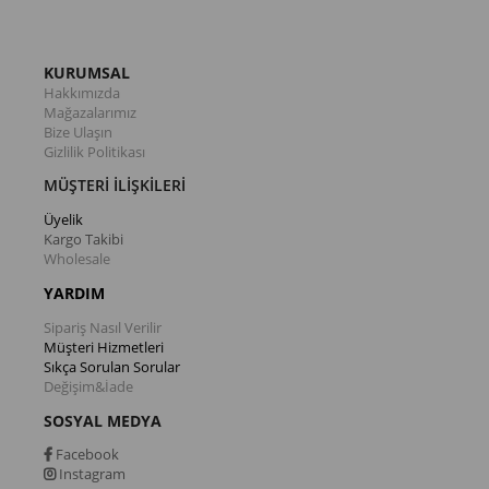
KURUMSAL
Hakkımızda
Mağazalarımız
Bize Ulaşın
Gizlilik Politikası
MÜŞTERİ İLİŞKİLERİ
Üyelik
Kargo Takibi
Wholesale
YARDIM
Sipariş Nasıl Verilir
Müşteri Hizmetleri
Sıkça Sorulan Sorular
Değişim&İade
SOSYAL MEDYA
Facebook
Instagram