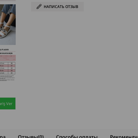
НАПИСАТЬ ОТЗЫВ
riş Ver
ра
Отзывы
(0)
Способы оплаты
Рекоменду