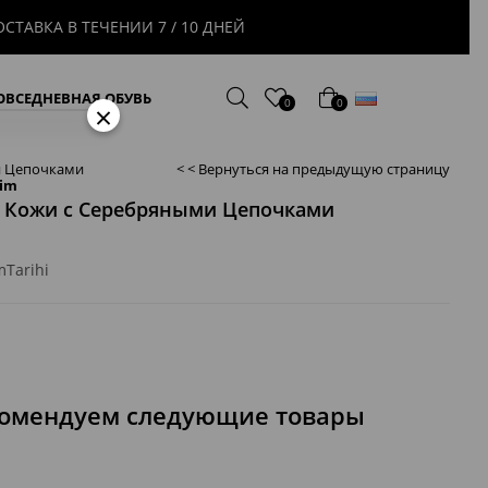
В ТЕЧЕНИИ 7 / 10 ДНЕЙ
русский
ОВСЕДНЕВНАЯ ОБУВЬ
0
0
×
и Цепочками
< < Вернуться на предыдущую страницу
rim
й Кожи с Серебряными Цепочками
mTarihi
комендуем следующие товары