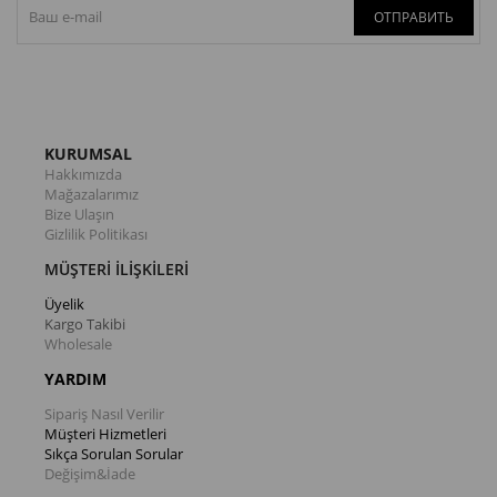
ОТПРАВИТЬ
KURUMSAL
Hakkımızda
Mağazalarımız
Bize Ulaşın
Gizlilik Politikası
MÜŞTERİ İLİŞKİLERİ
Üyelik
Kargo Takibi
Wholesale
YARDIM
Sipariş Nasıl Verilir
Müşteri Hizmetleri
Sıkça Sorulan Sorular
Değişim&İade