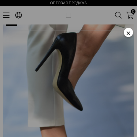
ОПТОВАЯ ПРОДАЖА
Норт Женские Чёрные Кожаные Туфли на Каблуке
0
×