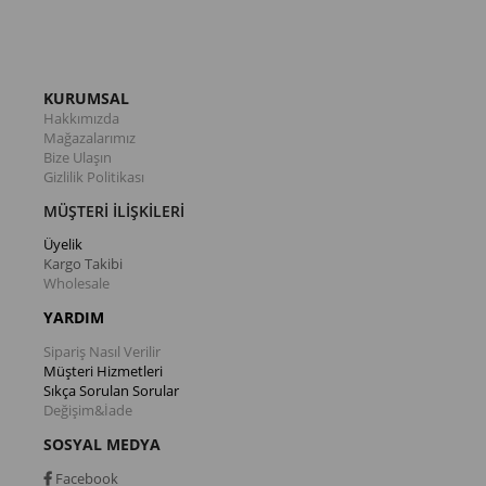
KURUMSAL
Hakkımızda
Mağazalarımız
Bize Ulaşın
Gizlilik Politikası
MÜŞTERİ İLİŞKİLERİ
Üyelik
Kargo Takibi
Wholesale
YARDIM
Sipariş Nasıl Verilir
Müşteri Hizmetleri
Sıkça Sorulan Sorular
Değişim&İade
SOSYAL MEDYA
Facebook