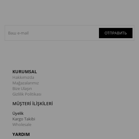
ОТПРАВИТЬ
KURUMSAL
Hakkımızda
Mağazalarımız
Bize Ulaşın
Gizlilik Politikası
MÜŞTERİ İLİŞKİLERİ
Üyelik
Kargo Takibi
Wholesale
YARDIM