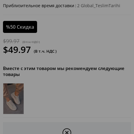
Приблизительное время доставки
:
2 Global_TeslimTarihi
%
50
Скидка
$99.97
(В т.ч. НДС )
$49.97
(В т.ч. НДС )
Вместе с этим товаром мы рекомендуем следующие
товары