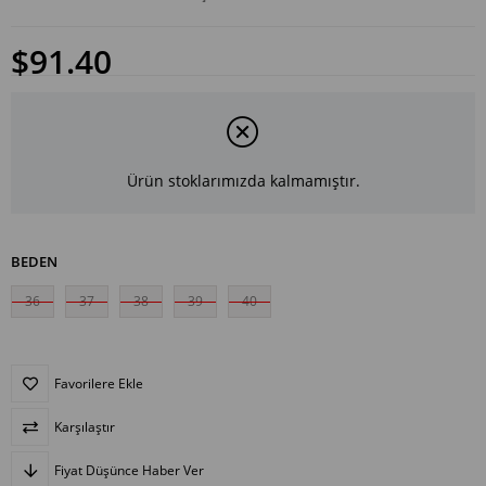
$91.40
Ürün stoklarımızda kalmamıştır.
BEDEN
36
37
38
39
40
Favorilere Ekle
Karşılaştır
Fiyat Düşünce Haber Ver