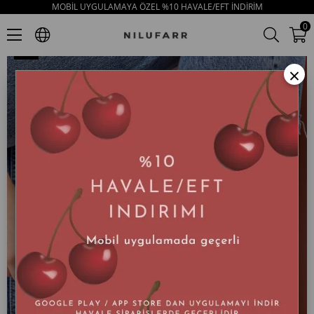
MOBİL UYGULAMAYA ÖZEL %10 HAVALE/EFT İNDİRİM
Sara Bej Hakiki Deri Bağcıklı Kadın Sneaker
0
×