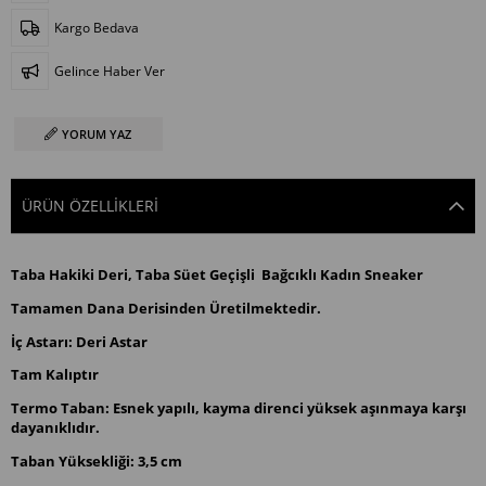
Kargo Bedava
Gelince Haber Ver
YORUM YAZ
ÜRÜN ÖZELLIKLERI
Taba Hakiki Deri, Taba Süet Geçişli Bağcıklı Kadın Sneaker
Tamamen Dana Derisinden Üretilmektedir.
İç Astarı: Deri Astar
Tam Kalıptır
Termo Taban: Esnek yapılı, kayma direnci yüksek aşınmaya karşı
dayanıklıdır.
Taban Yüksekliği: 3,5 cm