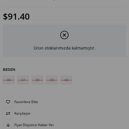
$91.40
Ürün stoklarımızda kalmamıştır.
BEDEN
36
37
38
39
40
Favorilere Ekle
Karşılaştır
Fiyat Düşünce Haber Ver