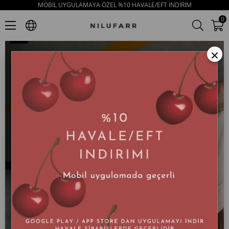
MOBİL UYGULAMAYA ÖZEL %10 HAVALE/EFT İNDİRİM
Sara Taba Hakiki Deri Bağcıklı Kadın Sneaker
0
×