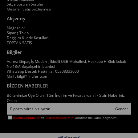
Sıkça Sorulan Sorular
Mesafeli Satış Sözleşmesi
Alışveriş
Mağazalar
Sipariş Takibi
Değişim & İade Koşulları
TOPTAN SATIŞ
Bilgiler
Adres: Sinpaş İş Modern, İkitelli OSB Mahallesi, Heskoop H Blok Sokak
No:18/A Başakşehir İstanbul
Whatsapp Destek Hattımız : 05308333000
Mail :
bilgi@nilufarr.com
BİZDEN HABERLER
Bültenimize Üye Olun ! Tüm İndirim ve Fırsatlardan İlk Sizin Haberiniz
Olsun !
Gönder
Üyelik koşullarını
ve
kişisel verilerimin
korunmasını kabul ediyorum.