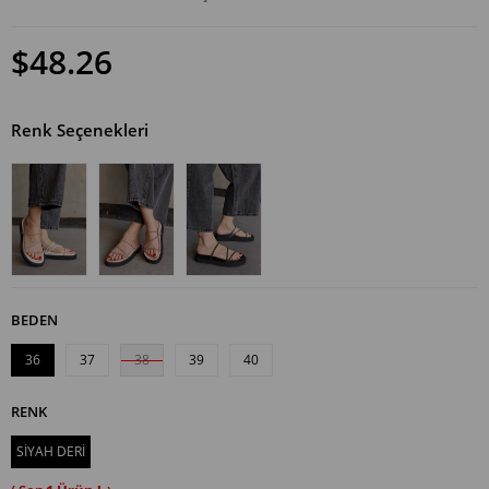
$48.26
Renk Seçenekleri
BEDEN
36
37
38
39
40
RENK
SİYAH DERİ