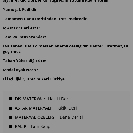
Siyah Hakiki Deri, Nikel Taşlı Hafif Tabanlı Kadın Terlik
Yumuşak Pedlidir
Tamamen Dana Derisinden Üretilmektedir.
İç Astarı: Deri Astar
Tam kalıptır/ Standart
Eva Taban: Hafif olması en önemli özelliğidir. Bakteri üretmez, ısı
geçirmez.
Taban Yüksekliği: 4 cm
Model Ayak No: 37
El işçiliğidir, Üretim Yeri Türkiye
DIŞ MATERYAL
Hakiki Deri
ASTAR MATERYALİ
Hakiki Deri
MATERYAL ÖZELLİĞİ
Dana Derisi
KALIP
Tam Kalıp