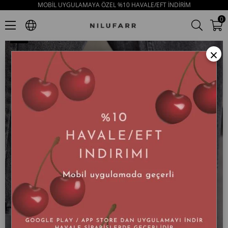
MOBİL UYGULAMAYA ÖZEL %10 HAVALE/EFT İNDİRİM
Shiny Siyah Hakiki Deri Taşlı Kadın Terlik
0
×