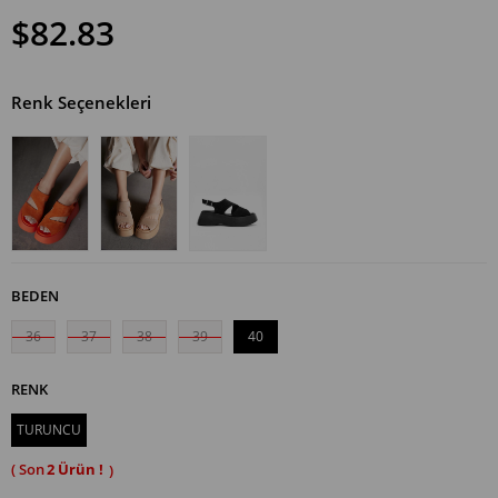
$82.83
Renk Seçenekleri
BEDEN
36
37
38
39
40
RENK
TURUNCU
2