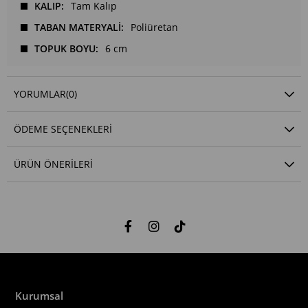
KALIP
Tam Kalıp
TABAN MATERYALİ
Poliüretan
TOPUK BOYU
6 cm
YORUMLAR
(0)
ÖDEME SEÇENEKLERI
ÜRÜN ÖNERILERI
Kurumsal