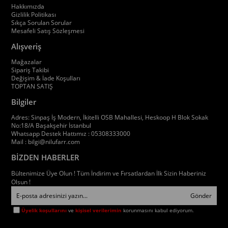
Hakkımızda
Gizlilik Politikası
Sıkça Sorulan Sorular
Mesafeli Satış Sözleşmesi
Alışveriş
Mağazalar
Sipariş Takibi
Değişim & İade Koşulları
TOPTAN SATIŞ
Bilgiler
Adres: Sinpaş İş Modern, İkitelli OSB Mahallesi, Heskoop H Blok Sokak
No:18/A Başakşehir İstanbul
Whatsapp Destek Hattımız : 05308333000
Mail :
bilgi@nilufarr.com
BİZDEN HABERLER
Bültenimize Üye Olun ! Tüm İndirim ve Fırsatlardan İlk Sizin Haberiniz
Olsun !
Gönder
Üyelik koşullarını
ve
kişisel verilerimin
korunmasını kabul ediyorum.