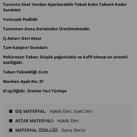
Turuncu Süet Yandan Ayarlanabilir Tokalı Kalın Tabanlı Kadın
Sandalet
Yumuşak Pedlidir
Tamamen Dana Derisinden Üretilmektedir.
İç Astarı: Deri Astar
Tam kalıptır/ Standart
Poliüretan Taban: Düşük yoğunluklu ve hafif olması en önemli
özelliğidir.
Taban Yüksekliği: 6 cm
Manken Ayak No: 37
El işçiliğidir, Üretim Yeri Türkiye
DIŞ MATERYAL
Hakiki Deri
Süet Deri
ASTAR MATERYALİ
Hakiki Deri
MATERYAL ÖZELLİĞİ
Dana Derisi