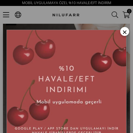
MOBİL UYGULAMAYA ÖZEL %10 HAVALE/EFT İNDİRİM
Simba Turuncu Süet Kalın Tabanlı Kadın Sandalet
0
×