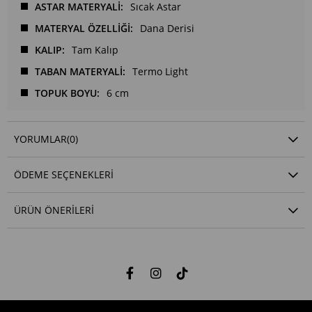
ASTAR MATERYALİ
Sıcak Astar
MATERYAL ÖZELLİĞİ
Dana Derisi
KALIP
Tam Kalıp
TABAN MATERYALİ
Termo Light
TOPUK BOYU
6 cm
YORUMLAR
(0)
ÖDEME SEÇENEKLERI
ÜRÜN ÖNERILERI