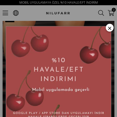
MOBİL UYGULAMAYA ÖZEL %10 HAVALE/EFT İNDİRİM
Sista Bej Hakiki Deri Kalın Tabanlı Kadın Bot
0
×