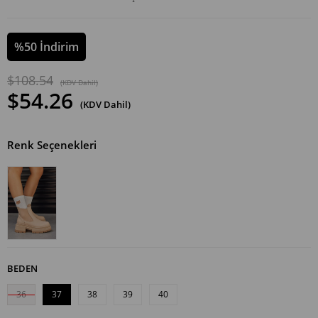
%
50
İndirim
$108.54
(KDV Dahil)
$54.26
(KDV Dahil)
Renk Seçenekleri
BEDEN
36
37
38
39
40