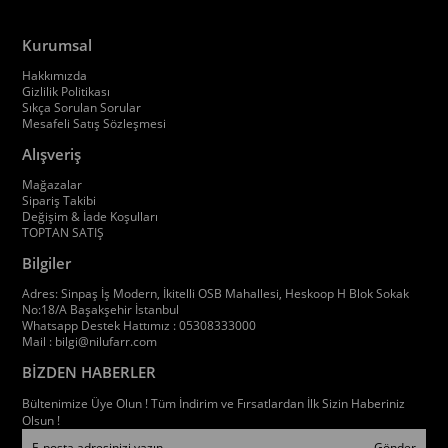
Kurumsal
Hakkımızda
Gizlilik Politikası
Sıkça Sorulan Sorular
Mesafeli Satış Sözleşmesi
Alışveriş
Mağazalar
Sipariş Takibi
Değişim & İade Koşulları
TOPTAN SATIŞ
Bilgiler
Adres: Sinpaş İş Modern, İkitelli OSB Mahallesi, Heskoop H Blok Sokak
No:18/A Başakşehir İstanbul
Whatsapp Destek Hattımız : 05308333000
Mail :
bilgi@nilufarr.com
BİZDEN HABERLER
Bültenimize Üye Olun ! Tüm İndirim ve Fırsatlardan İlk Sizin Haberiniz
Olsun !
Gönder