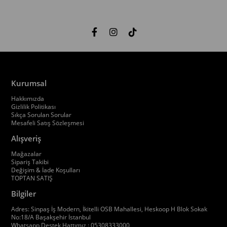
Kurumsal
Hakkımızda
Gizlilik Politikası
Sıkça Sorulan Sorular
Mesafeli Satış Sözleşmesi
Alışveriş
Mağazalar
Sipariş Takibi
Değişim & İade Koşulları
TOPTAN SATIŞ
Bilgiler
Adres: Sinpaş İş Modern, İkitelli OSB Mahallesi, Heskoop H Blok Sokak
No:18/A Başakşehir İstanbul
Whatsapp Destek Hattımız : 05308333000