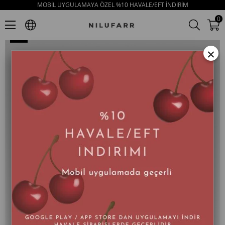
MOBİL UYGULAMAYA ÖZEL %10 HAVALE/EFT İNDİRİM
Step Pudra Hakiki Deri Kadın Günlük Ayakkabı
0
×