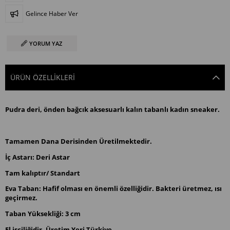
Gelince Haber Ver
YORUM YAZ
ÜRÜN ÖZELLIKLERI
Pudra deri, önden bağcık aksesuarlı kalın tabanlı kadın sneaker.
Tamamen Dana Derisinden Üretilmektedir.
İç Astarı: Deri Astar
Tam kalıptır/ Standart
Eva Taban: Hafif olması en önemli özelliğidir. Bakteri üretmez, ısı
geçirmez.
Taban Yüksekliği: 3 cm
El işçiliğidir, Üretim Yeri Türkiye