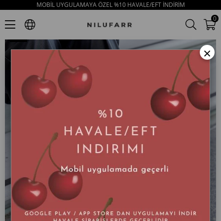
MOBİL UYGULAMAYA ÖZEL %10 HAVALE/EFT İNDİRİM
Terra Siyah Rugan Deri Zincir Aksesuarlı Kadın Loafer
0
×