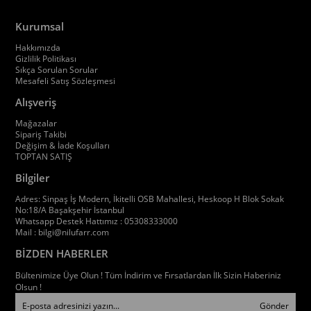
Kurumsal
Hakkımızda
Gizlilik Politikası
Sıkça Sorulan Sorular
Mesafeli Satış Sözleşmesi
Alışveriş
Mağazalar
Sipariş Takibi
Değişim & İade Koşulları
TOPTAN SATIŞ
Bilgiler
Adres: Sinpaş İş Modern, İkitelli OSB Mahallesi, Heskoop H Blok Sokak
No:18/A Başakşehir İstanbul
Whatsapp Destek Hattımız : 05308333000
Mail :
bilgi@nilufarr.com
BİZDEN HABERLER
Bültenimize Üye Olun ! Tüm İndirim ve Fırsatlardan İlk Sizin Haberiniz
Olsun !
Gönder