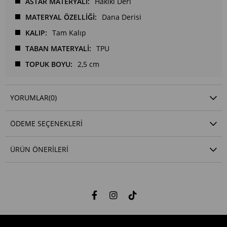
ASTAR MATERYALİ
Hakiki Deri
MATERYAL ÖZELLİĞİ
Dana Derisi
KALIP
Tam Kalıp
TABAN MATERYALİ
TPU
TOPUK BOYU
2,5 cm
YORUMLAR
(0)
ÖDEME SEÇENEKLERI
ÜRÜN ÖNERILERI