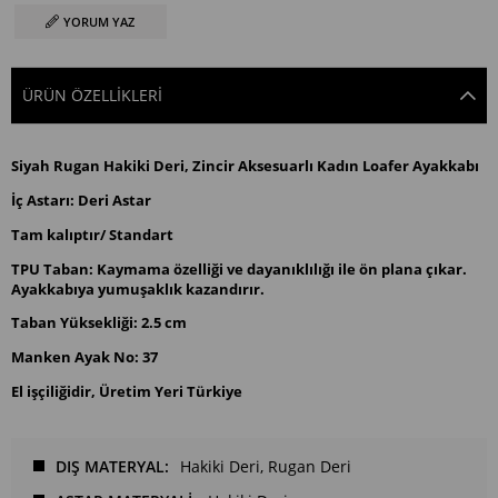
YORUM YAZ
ÜRÜN ÖZELLIKLERI
Siyah Rugan Hakiki Deri, Zincir Aksesuarlı Kadın Loafer Ayakkabı
İç Astarı: Deri Astar
Tam kalıptır/ Standart
TPU Taban: Kaymama özelliği ve dayanıklılığı ile ön plana çıkar.
Ayakkabıya yumuşaklık kazandırır.
Taban Yüksekliği: 2.5 cm
Manken Ayak No: 37
El işçiliğidir, Üretim Yeri Türkiye
DIŞ MATERYAL
Hakiki Deri
Rugan Deri