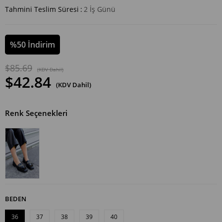
Tahmini Teslim Süresi
:
2 İş Günü
%
50
İndirim
$85.69
(KDV Dahil)
$42.84
(KDV Dahil)
Renk Seçenekleri
BEDEN
36
37
38
39
40