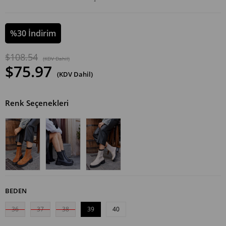
%
30
İndirim
$108.54
(KDV Dahil)
$75.97
(KDV Dahil)
Renk Seçenekleri
BEDEN
36
37
38
39
40