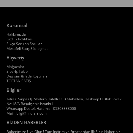
Kurumsal
Hakkımızda
Gizlilik Politikası
Sıkça Sorulan Sorular
Mesafeli Satış Sözleşmesi
Alışveriş
Mağazalar
Sipariş Takibi
Değişim & İade Koşulları
TOPTAN SATIŞ
Bilgiler
Adres: Sinpaş İş Modern, İkitelli OSB Mahallesi, Heskoop H Blok Sokak
No:18/A Başakşehir İstanbul
Whatsapp Destek Hattımız : 05308333000
Mail :
bilgi@nilufarr.com
BİZDEN HABERLER
Bültenimize Üye Olun ! Tüm İndirim ve Fırsatlardan İlk Sizin Haberiniz