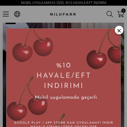
MOBİL UYGULAMAYA ÖZEL %10 HAVALE/EFT İNDİRİM
Valencia Siyah Hakiki Deri Kadın Bot
0
×