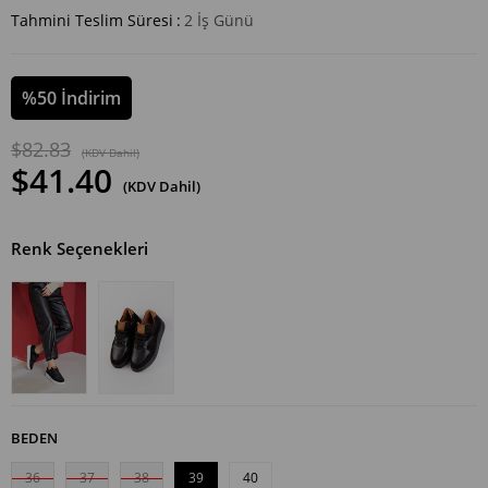
Tahmini Teslim Süresi
:
2 İş Günü
%
50
İndirim
$82.83
(KDV Dahil)
$41.40
(KDV Dahil)
Renk Seçenekleri
BEDEN
36
37
38
39
40