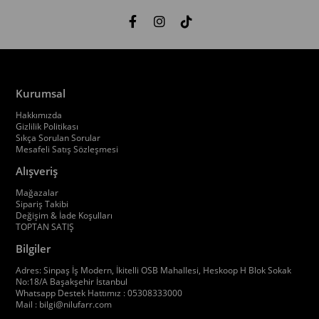
Kurumsal
Hakkımızda
Gizlilik Politikası
Sıkça Sorulan Sorular
Mesafeli Satış Sözleşmesi
Alışveriş
Mağazalar
Sipariş Takibi
Değişim & İade Koşulları
TOPTAN SATIŞ
Bilgiler
Adres: Sinpaş İş Modern, İkitelli OSB Mahallesi, Heskoop H Blok Sokak
No:18/A Başakşehir İstanbul
Whatsapp Destek Hattımız : 05308333000
Mail :
bilgi@nilufarr.com