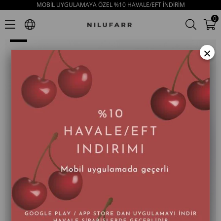
MOBİL UYGULAMAYA ÖZEL %10 HAVALE/EFT İNDİRİM
Vontex Siyah Hakiki Deri Siyah Tabanlı Kadın Sneakers
0
×