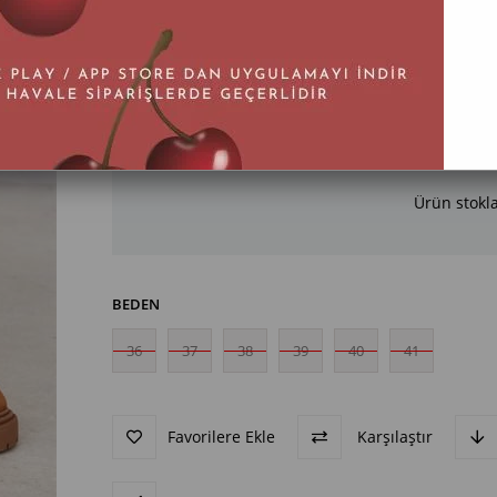
Ürün stokl
BEDEN
36
37
38
39
40
41
Favorilere Ekle
Karşılaştır