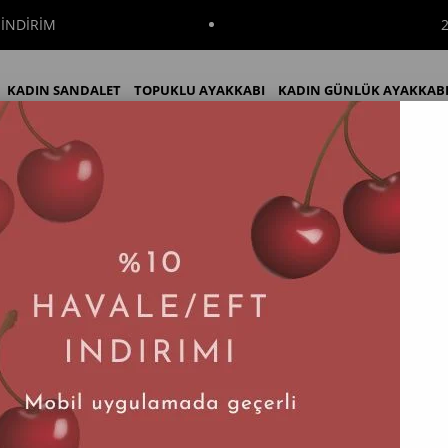
İNDİRİM
KADIN SANDALET
TOPUKLU AYAKKABI
KADIN GÜNLÜK AYAKKAB
Deri Kadın Bot
KADIN BOT
KADIN ÇİZME
İNDİRİM
Yelenda Taba Süet Deri Kadın Bot
Tahmini Teslim Süresi
:
2 İş Günü
$85.69
Renk Seçenekleri