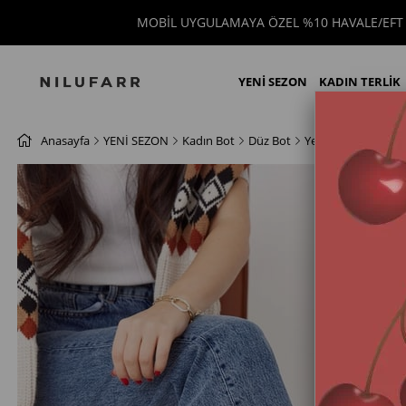
MOBİL UYGULAMAYA ÖZEL %10 HAVALE/EFT 
YENİ SEZON
KADIN TERLİK
Anasayfa
YENİ SEZON
Kadın Bot
Düz Bot
Yelenda Taba Süet 