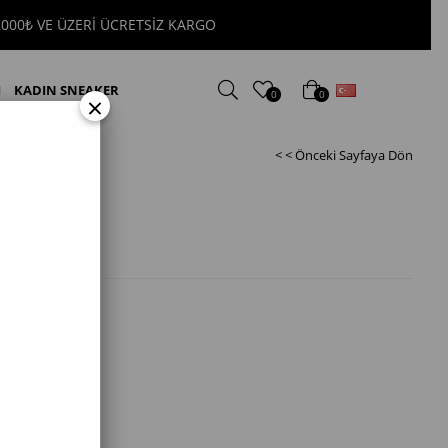
2000₺ VE ÜZERİ ÜCRETSİZ KARGO
Türkçe
I
KADIN SNEAKER
0
0
×
< < Önceki Sayfaya Dön