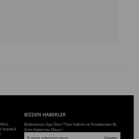
BİZDEN HABERLER
llesi,
Bültenimize Üye Olun ! Tüm İndirim ve Fırsatlardan İlk
 İstanbul
Sizin Haberiniz Olsun !
0
Gönder