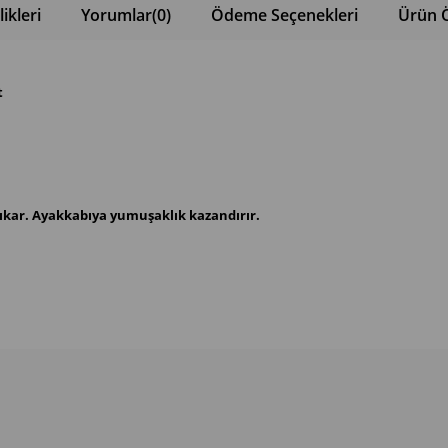
ikleri
Yorumlar
(0)
Ödeme Seçenekleri
Ürün Ö
t
çıkar. Ayakkabıya yumuşaklık kazandırır.