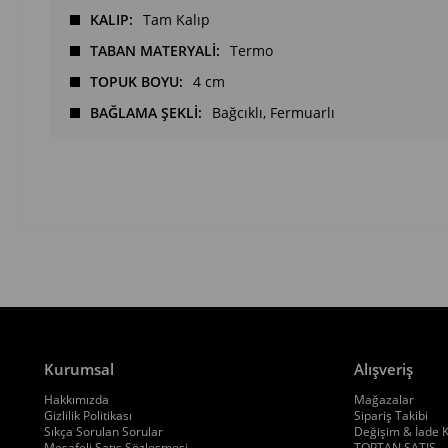
KALIP
Tam Kalıp
TABAN MATERYALİ
Termo
TOPUK BOYU
4 cm
BAĞLAMA ŞEKLİ
Bağcıklı
Fermuarlı
Kurumsal
Alışveriş
Hakkımızda
Mağazalar
Gizlilik Politikası
Sipariş Takibi
Sıkça Sorulan Sorular
Değişim & İade K
Mesafeli Satış Sözleşmesi
TOPTAN SATIŞ