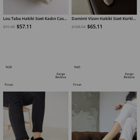
Lou Taba Hakiki Süet Kadın Casual Ayakkabı
Damimi Vizon Hakiki Süet Kürklü Kadın Ayakkabı
$57.11
$65.11
$91.40
$108.54
SEPETE EKLE
SEPETE EKLE
%38
%40
İndirim
İndirim
Kargo
Kargo
Bedava
Bedava
%38İndirim
%40İndirim
Fırsat
Fırsat
Ürünü
Ürünü