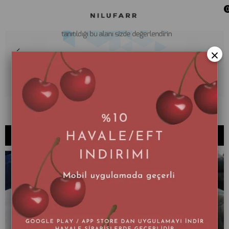
×
009-DELYS
SIRALAMA
FILTRELEME