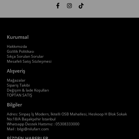
Kurumsal
Hakkımızda
Gizlilik Politikası
Sıkça Sorulan Sorular
Mesafeli Satış Sözleşmesi
Alışveriş
Mağazalar
Sipariş Takibi
Değişim & İade Koşulları
TOPTAN SATIŞ
Bilgiler
Adres: Sinpaş İş Modern, İkitelli OSB Mahallesi, Heskoop H Blok Sokak
No:18/A Başakşehir İstanbul
Whatsapp Destek Hattımız : 05308333000
Mail :
bilgi@nilufarr.com
BİZDEN HABERLER