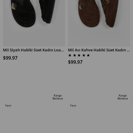
Mii Siyah Hakiki Süet Kadın Loafer
Mii Acı Kahve Hakiki Süet Kadın Loafer
★
★
★
★
★
$99.97
$99.97
SEPETE EKLE
SEPETE EKLE
Kargo
Kargo
Bedava
Bedava
Yeni
Yeni
Ürün
Ürün