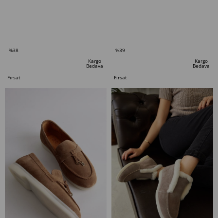
SEPETE EKLE
SEPETE EKLE
%38
%39
İndirim
İndirim
Kargo
Kargo
Bedava
Bedava
%38İndirim
%39İndirim
Fırsat
Fırsat
Ürünü
Ürünü