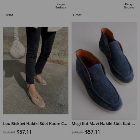
İndirim
İndirim
Kargo
Kargo
Bedava
Bedava
%38İndirim
%38İndirim
Fırsat
Fırsat
Ürünü
Ürünü
Lou Bisküvi Hakiki Süet Kadın Casual Ayakkabı
Megi Kot Mavi Hakiki Süet Kadın Casual Ayakkabı
$57.11
$57.11
$91.40
$94.26