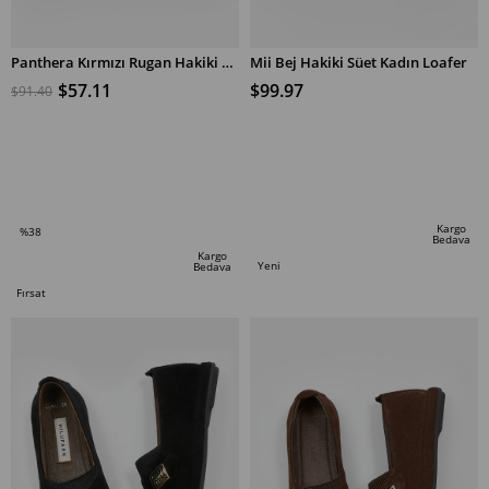
Panthera Kırmızı Rugan Hakiki Deri Kadın Loafer
Mii Bej Hakiki Süet Kadın Loafer
$57.11
$99.97
$91.40
SEPETE EKLE
SEPETE EKLE
Kargo
%38
Bedava
İndirim
Kargo
Yeni
Bedava
%38İndirim
Ürün
Fırsat
Ürünü