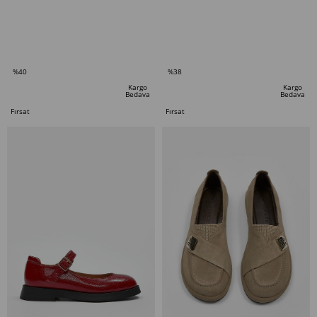
SEPETE EKLE
SEPETE EKLE
%40
%38
İndirim
İndirim
Kargo
Kargo
Bedava
Bedava
%40İndirim
%38İndirim
Fırsat
Fırsat
Ürünü
Ürünü