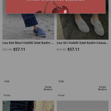
Lou Kot Mavi Hakiki Süet Kadın Casual Ayakkabı
Lou Gri Hakiki Süet Kadın Casual Ayakkabı
$57.11
$57.11
$91.40
$91.40
SEPETE EKLE
SEPETE EKLE
%38
%38
İndirim
İndirim
Kargo
Kargo
Bedava
Bedava
%38İndirim
%38İndirim
Fırsat
Fırsat
Ürünü
Ürünü