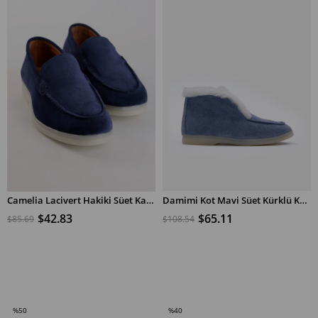
Camelia Lacivert Hakiki Süet Kadın Casual Ayakkabı
Damimi Kot Mavi Süet Kürklü Kadın Ayakkabı
$42.83
$65.11
$85.69
$108.54
SEPETE EKLE
SEPETE EKLE
%50
%40