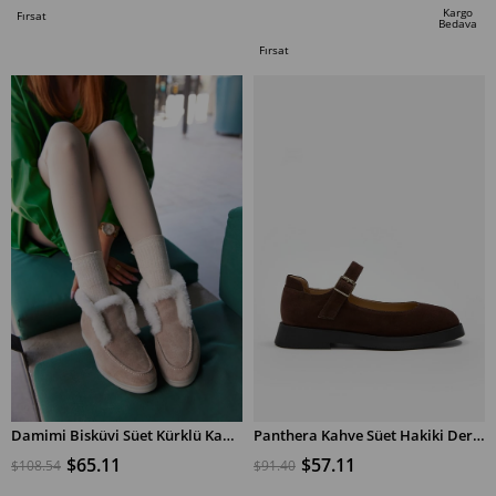
İndirim
İndirim
Kargo
Fırsat
Bedava
%50İndirim
%40İndirim
Ürünü
Fırsat
Ürünü
Damimi Bisküvi Süet Kürklü Kadın Ayakkabı
Panthera Kahve Süet Hakiki Deri Kadın Loafer
$65.11
$57.11
$108.54
$91.40