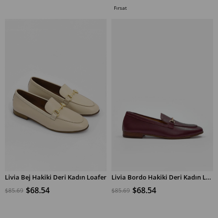
%50İndirim
%20İndirim
Ürünü
Fırsat
Ürünü
Livia Bej Hakiki Deri Kadın Loafer
Livia Bordo Hakiki Deri Kadın Loafer
$68.54
$68.54
$85.69
$85.69