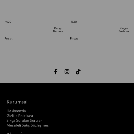
SEPETE EKLE
SEPETE EKLE
%20
%20
İndirim
İndirim
Kargo
Kargo
Bedava
Bedava
%20İndirim
%20İndirim
Fırsat
Fırsat
Ürünü
Ürünü
Kurumsal
Hakkımızda
Gizlilik Politikası
Sıkça Sorulan Sorular
Mesafeli Satış Sözleşmesi