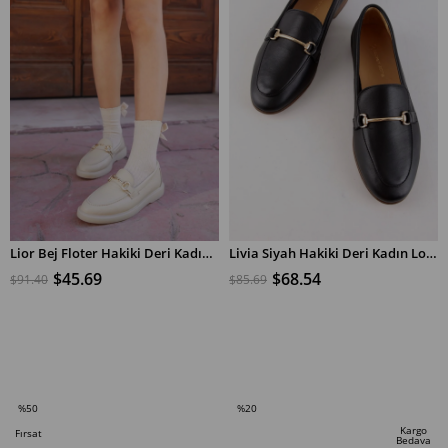
Lior Bej Floter Hakiki Deri Kadın Loafer
Livia Siyah Hakiki Deri Kadın Loafer
$45.69
$68.54
$91.40
$85.69
SEPETE EKLE
SEPETE EKLE
%50
%20
İndirim
İndirim
Kargo
Fırsat
Bedava