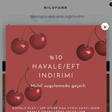
×
034-X
SIRALAMA
FILTRELEME