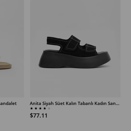
Sandalet
Anita Siyah Süet Kalın Tabanlı Kadın Sandalet
★
★
★
★
★
$77.11
SEPETE EKLE