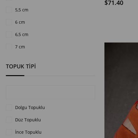
$71.40
5,5 cm
SEPETE EKLE
6 cm
6,5 cm
7 cm
8 cm
TOPUK TİPİ
Dolgu Topuklu
Düz Topuklu
İnce Topuklu