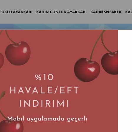
PUKLU AYAKKABI
KADIN GÜNLÜK AYAKKABI
KADIN SNEAKER
KA