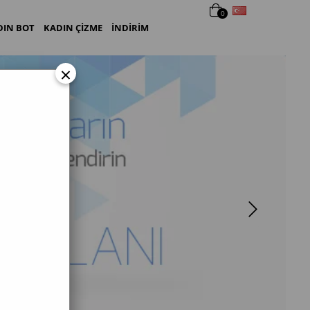
Türkçe
0
DIN BOT
KADIN ÇİZME
İNDİRİM
×