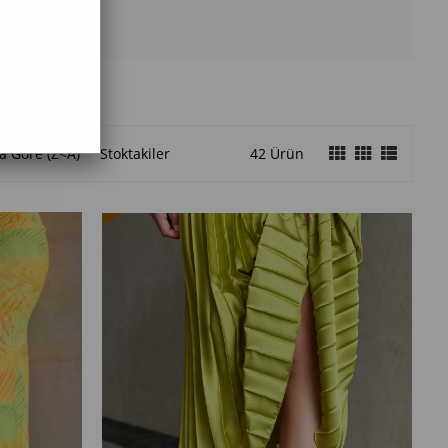
a Göre (Z<A)
Stoktakiler
42 Ürün