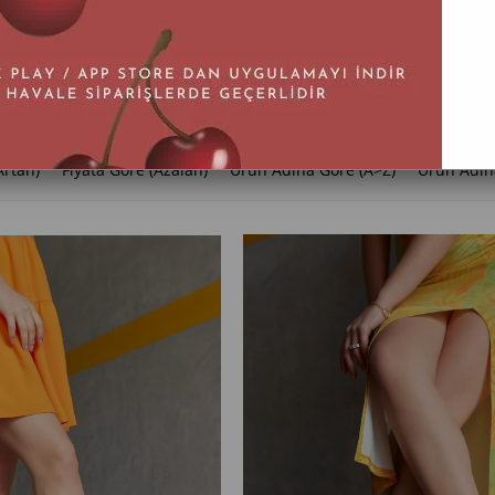
078-ROBERTOLENZI
Artan)
Fiyata Göre (Azalan)
Ürün Adına Göre (A>Z)
Ürün Adın