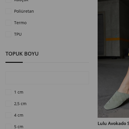
Poliüretan
Termo
TPU
TOPUK BOYU
1 cm
2,5 cm
4 cm
Lulu Avokado S
5 cm