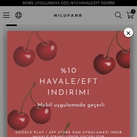
MOBİL UYGULAMAYA ÖZEL %10 HAVALE/EFT İNDİRİM
Cappy Bej Hakiki Deri Topuklu Kadın Sandalet
0
×