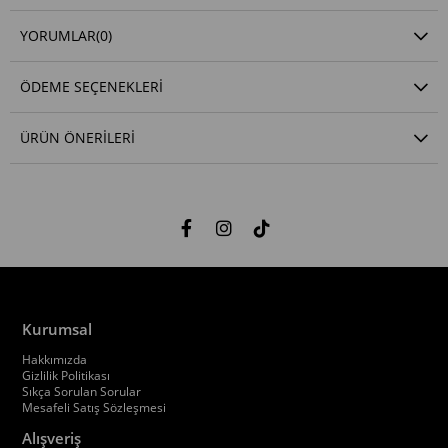
YORUMLAR
(0)
ÖDEME SEÇENEKLERI
ÜRÜN ÖNERILERI
Kurumsal
Hakkımızda
Gizlilik Politikası
Sıkça Sorulan Sorular
Mesafeli Satış Sözleşmesi
Alışveriş