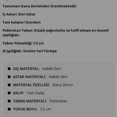
Tamamen Dana Derisinden Üretilmektedir.
İç Astarı: Deri Astar
Tam kalıptır/ Standart
Poliüretan Taban: Düşük yoğunluklu ve hafif olması en önemli
özelliğidir.
Taban Yüksekliği: 7,5 cm
El işçiliğidir, Üretim Yeri Türkiye
DIŞ MATERYAL
Hakiki Deri
ASTAR MATERYALİ
Hakiki Deri
MATERYAL ÖZELLİĞİ
Dana Derisi
KALIP
Tam Kalıp
TABAN MATERYALİ
Poliüretan
TOPUK BOYU
7,5 cm