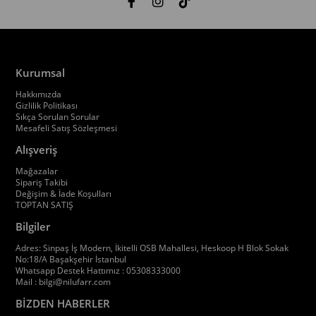
Kurumsal
Hakkımızda
Gizlilik Politikası
Sıkça Sorulan Sorular
Mesafeli Satış Sözleşmesi
Alışveriş
Mağazalar
Sipariş Takibi
Değişim & İade Koşulları
TOPTAN SATIŞ
Bilgiler
Adres: Sinpaş İş Modern, İkitelli OSB Mahallesi, Heskoop H Blok Sokak
No:18/A Başakşehir İstanbul
Whatsapp Destek Hattımız : 05308333000
Mail :
bilgi@nilufarr.com
BİZDEN HABERLER