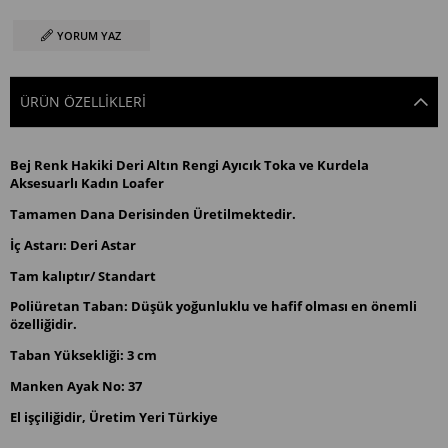
YORUM YAZ
ÜRÜN ÖZELLIKLERI
Bej Renk Hakiki Deri Altın Rengi Ayıcık Toka ve Kurdela
Aksesuarlı Kadın Loafer
Tamamen Dana Derisinden Üretilmektedir.
İç Astarı: Deri Astar
Tam kalıptır/ Standart
Poliüretan Taban: Düşük yoğunluklu ve hafif olması en önemli
özelliğidir.
Taban Yüksekliği: 3 cm
Manken Ayak No: 37
El işçiliğidir, Üretim Yeri Türkiye