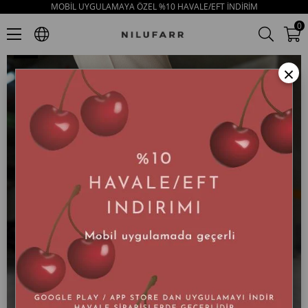
MOBİL UYGULAMAYA ÖZEL %10 HAVALE/EFT İNDİRİM
Little Teddy Bej Hakiki Deri Kadın Loafer
0
×