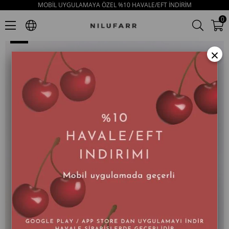
MOBİL UYGULAMAYA ÖZEL %10 HAVALE/EFT İNDİRİM
Little Teddy Siyah Hakiki Deri Kadın Loafer
0
×