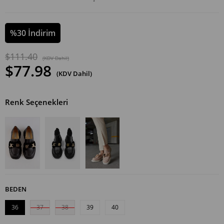
%
30
İndirim
$111.40
(KDV Dahil)
$77.98
(KDV Dahil)
Renk Seçenekleri
BEDEN
36
37
38
39
40