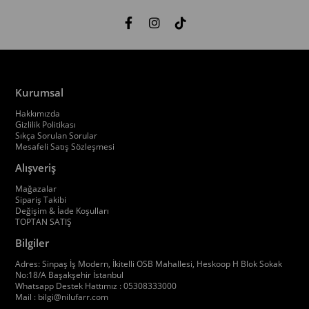
Kurumsal
Hakkımızda
Gizlilik Politikası
Sıkça Sorulan Sorular
Mesafeli Satış Sözleşmesi
Alışveriş
Mağazalar
Sipariş Takibi
Değişim & İade Koşulları
TOPTAN SATIŞ
Bilgiler
Adres: Sinpaş İş Modern, İkitelli OSB Mahallesi, Heskoop H Blok Sokak
No:18/A Başakşehir İstanbul
Whatsapp Destek Hattımız : 05308333000
Mail :
bilgi@nilufarr.com