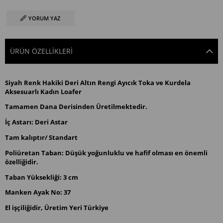
YORUM YAZ
ÜRÜN ÖZELLIKLERI
Siyah Renk Hakiki Deri Altın Rengi Ayıcık Toka ve Kurdela
Aksesuarlı Kadın Loafer
Tamamen Dana Derisinden Üretilmektedir.
İç Astarı: Deri Astar
Tam kalıptır/ Standart
Poliüretan Taban: Düşük yoğunluklu ve hafif olması en önemli
özelliğidir.
Taban Yüksekliği: 3 cm
Manken Ayak No: 37
El işçiliğidir, Üretim Yeri Türkiye