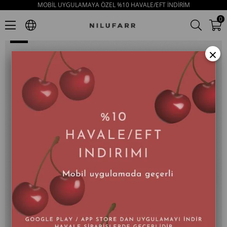
MOBİL UYGULAMAYA ÖZEL %10 HAVALE/EFT İNDİRİM
Patrice Pembe Hakiki Deri Kadın Sneaker
0
×