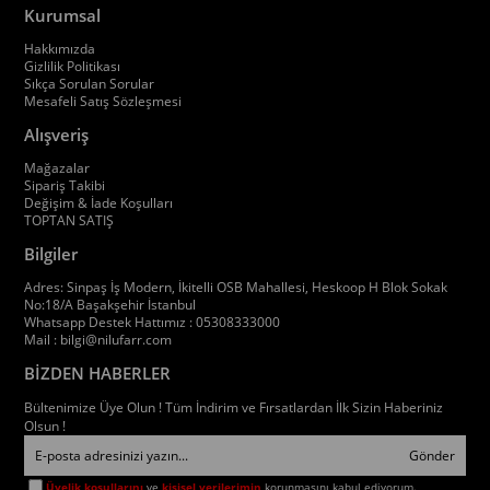
Kurumsal
Hakkımızda
Gizlilik Politikası
Sıkça Sorulan Sorular
Mesafeli Satış Sözleşmesi
Alışveriş
Mağazalar
Sipariş Takibi
Değişim & İade Koşulları
TOPTAN SATIŞ
Bilgiler
Adres: Sinpaş İş Modern, İkitelli OSB Mahallesi, Heskoop H Blok Sokak
No:18/A Başakşehir İstanbul
Whatsapp Destek Hattımız : 05308333000
Mail :
bilgi@nilufarr.com
BİZDEN HABERLER
Bültenimize Üye Olun ! Tüm İndirim ve Fırsatlardan İlk Sizin Haberiniz
Olsun !
Gönder
Üyelik koşullarını
ve
kişisel verilerimin
korunmasını kabul ediyorum.