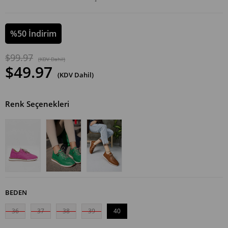
%
50
İndirim
$99.97
(KDV Dahil)
$49.97
(KDV Dahil)
Renk Seçenekleri
BEDEN
36
37
38
39
40