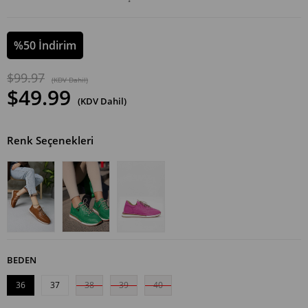
%
50
İndirim
$99.97
(KDV Dahil)
$49.99
(KDV Dahil)
Renk Seçenekleri
BEDEN
36
37
38
39
40