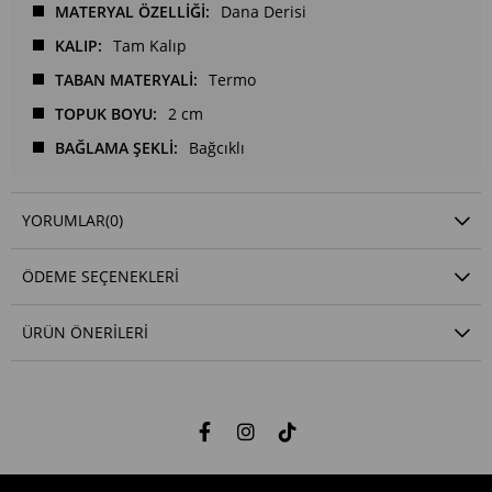
MATERYAL ÖZELLİĞİ
Dana Derisi
KALIP
Tam Kalıp
TABAN MATERYALİ
Termo
TOPUK BOYU
2 cm
BAĞLAMA ŞEKLİ
Bağcıklı
YORUMLAR
(0)
ÖDEME SEÇENEKLERI
ÜRÜN ÖNERILERI