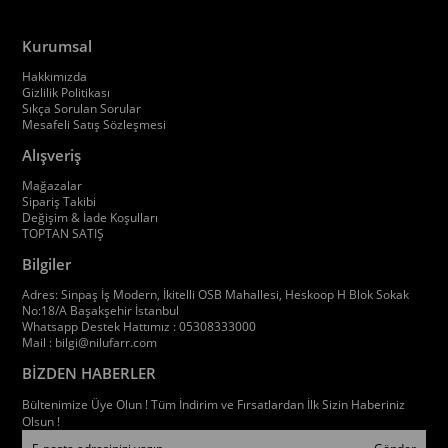
Kurumsal
Hakkımızda
Gizlilik Politikası
Sıkça Sorulan Sorular
Mesafeli Satış Sözleşmesi
Alışveriş
Mağazalar
Sipariş Takibi
Değişim & İade Koşulları
TOPTAN SATIŞ
Bilgiler
Adres: Sinpaş İş Modern, İkitelli OSB Mahallesi, Heskoop H Blok Sokak
No:18/A Başakşehir İstanbul
Whatsapp Destek Hattımız : 05308333000
Mail :
bilgi@nilufarr.com
BİZDEN HABERLER
Bültenimize Üye Olun ! Tüm İndirim ve Fırsatlardan İlk Sizin Haberiniz
Olsun !