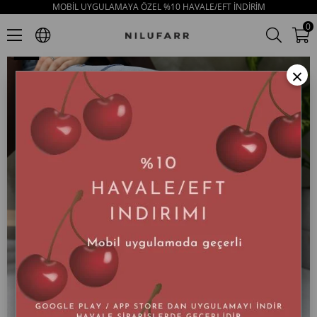
MOBİL UYGULAMAYA ÖZEL %10 HAVALE/EFT İNDİRİM
Patrice Taba Hakiki Deri Kadın Sneaker
0
×