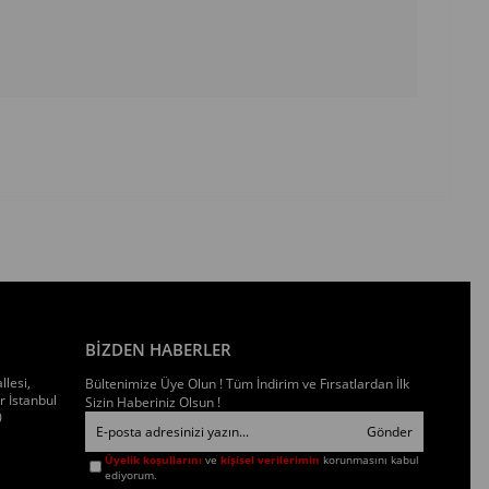
BİZDEN HABERLER
llesi,
Bültenimize Üye Olun ! Tüm İndirim ve Fırsatlardan İlk
 İstanbul
Sizin Haberiniz Olsun !
0
Gönder
Üyelik koşullarını
ve
kişisel verilerimin
korunmasını kabul
ediyorum.