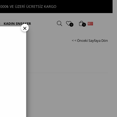
0₺ VE ÜZERİ ÜCRETSİZ KARGO
Türkçe
I
KADIN SNEAKER
0
0
×
< < Önceki Sayfaya Dön