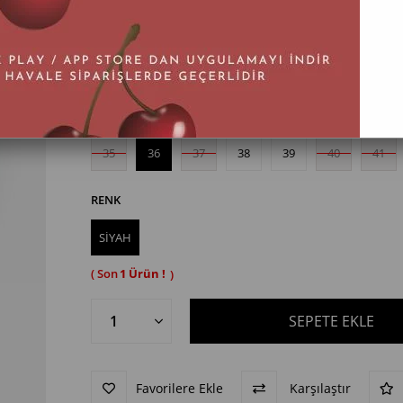
BEDEN
35
36
37
38
39
40
41
RENK
SİYAH
1
Favorilere Ekle
Karşılaştır