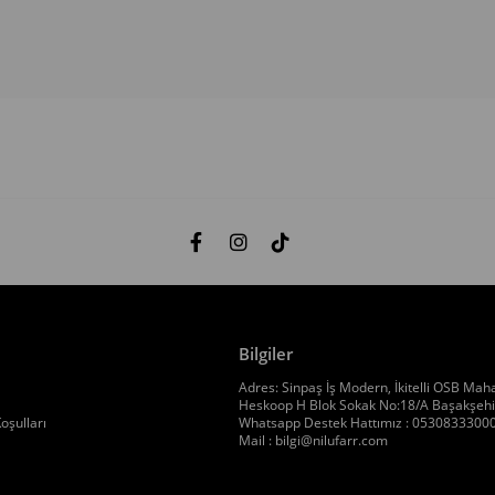
Bilgiler
Adres: Sinpaş İş Modern, İkitelli OSB Maha
Heskoop H Blok Sokak No:18/A Başakşehir
oşulları
Whatsapp Destek Hattımız : 0530833300
Mail :
bilgi@nilufarr.com