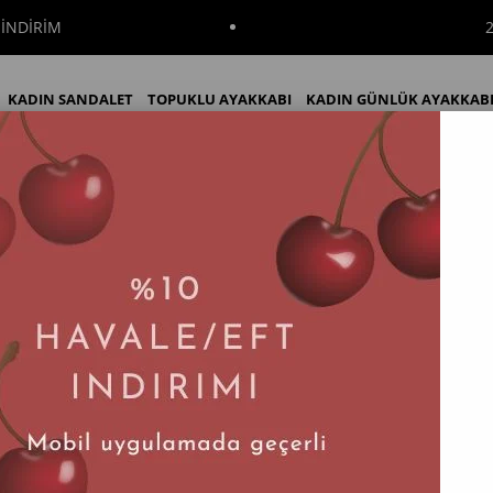
DİRİM
200
KADIN SANDALET
TOPUKLU AYAKKABI
KADIN GÜNLÜK AYAKKAB
iyah Hakiki Deri Kadın Babet
KADIN BOT
KADIN ÇİZME
İNDİRİM
Tayga Siyah Hakiki Deri Kadın Babet
Tahmini Teslim Süresi
:
2 İş Günü
$78.54
(KDV Dahil)
%
20
$62.83
(KDV Dahil)
İndirim
Renk Seçenekleri