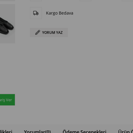
Kargo Bedava
YORUM YAZ
riş Ver
ikleri
Yorumlar
(0)
Ödeme Seçenekleri
Ürün Ö