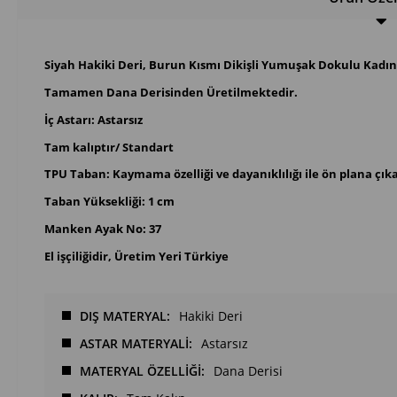
Siyah Hakiki Deri, Burun Kısmı Dikişli Yumuşak Dokulu Kadı
Tamamen Dana Derisinden Üretilmektedir.
İç Astarı: Astarsız
Tam kalıptır/ Standart
TPU Taban: Kaymama özelliği ve dayanıklılığı ile ön plana çı
Taban Yüksekliği: 1 cm
Manken Ayak No: 37
El işçiliğidir, Üretim Yeri Türkiye
DIŞ MATERYAL
Hakiki Deri
ASTAR MATERYALİ
Astarsız
MATERYAL ÖZELLİĞİ
Dana Derisi