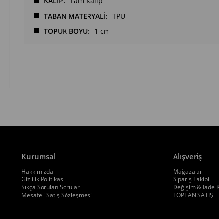
KALIP
Tam Kalıp
TABAN MATERYALİ
TPU
TOPUK BOYU
1 cm
Kurumsal
Alışveriş
Hakkımızda
Mağazalar
Gizlilik Politikası
Sipariş Takibi
Sıkça Sorulan Sorular
Değişim & İade K
Mesafeli Satış Sözleşmesi
TOPTAN SATIŞ