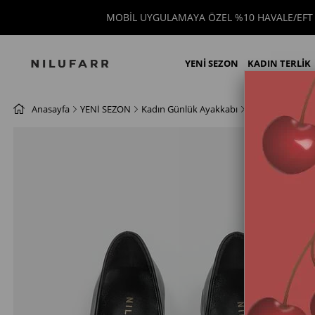
MOBİL UYGULAMAYA ÖZEL %10 HAVALE/EFT İN
YENİ SEZON
KADIN TERLİK
Anasayfa
YENİ SEZON
Kadın Günlük Ayakkabı
Babet
Tayga S