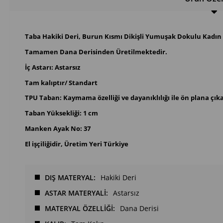
Taba Hakiki Deri, Burun Kısmı Dikişli Yumuşak Dokulu Kadın
Tamamen Dana Derisinden Üretilmektedir.
İç Astarı: Astarsız
Tam kalıptır/ Standart
TPU Taban: Kaymama özelliği ve dayanıklılığı ile ön plana çı
Taban Yüksekliği: 1 cm
Manken Ayak No: 37
El işçiliğidir, Üretim Yeri Türkiye
DIŞ MATERYAL
Hakiki Deri
ASTAR MATERYALİ
Astarsız
MATERYAL ÖZELLİĞİ
Dana Derisi