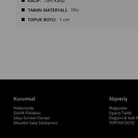
KALIP
Tam Kalıp
TABAN MATERYALİ
TPU
TOPUK BOYU
1 cm
Kurumsal
Alışveriş
Hakkımızda
Mağazalar
Gizlilik Politikası
Sipariş Takibi
Sıkça Sorulan Sorular
Değişim & İade K
Mesafeli Satış Sözleşmesi
TOPTAN SATIŞ