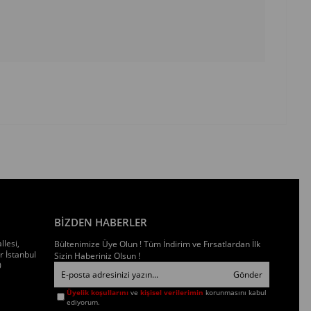
BİZDEN HABERLER
llesi,
Bültenimize Üye Olun ! Tüm İndirim ve Fırsatlardan İlk
 İstanbul
Sizin Haberiniz Olsun !
0
Gönder
Üyelik koşullarını
ve
kişisel verilerimin
korunmasını kabul
ediyorum.