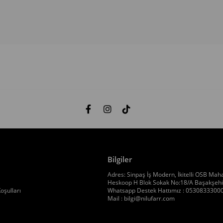
Bilgiler
Adres: Sinpaş İş Modern, İkitelli OSB Maha
Heskoop H Blok Sokak No:18/A Başakşehir
oşulları
Whatsapp Destek Hattımız : 0530833300
Mail :
bilgi@nilufarr.com