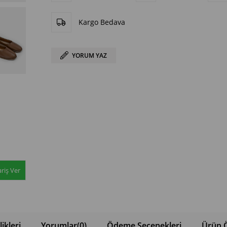
Kargo Bedava
YORUM YAZ
riş Ver
ikleri
Yorumlar
(0)
Ödeme Seçenekleri
Ürün Ö