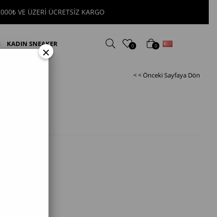
 ÜZERİ ÜCRETSİZ KARGO
Türkçe
I
KADIN SNEAKER
0
0
×
< < Önceki Sayfaya Dön