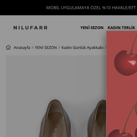
MOBİL UYGULAMAYA ÖZEL %10 HAVALE/EFT İNDİRİM
YENİ SEZON
KADIN TERLİK
Anasayfa
YENİ SEZON
Kadın Günlük Ayakkabı
Babet
Tayga T