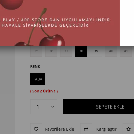
BEDEN
35
36
37
38
39
40
41
RENK
TABA
2
Favorilere Ekle
Karşılaştır