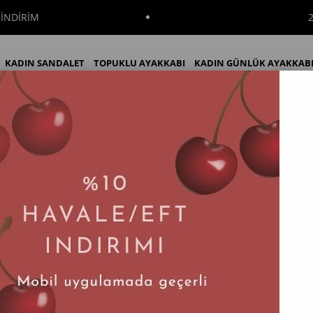
2000₺ VE
KADIN SANDALET
TOPUKLU AYAKKABI
KADIN GÜNLÜK AYAKKAB
aba Hakiki Deri Kadın Babet
KADIN BOT
KADIN ÇİZME
İNDİRİM
Tayga Taba Hakiki Deri Kadın Babet
Tahmini Teslim Süresi
:
2 İş Günü
$78.54
(KDV Dahil)
%
20
$62.83
(KDV Dahil)
İndirim
Renk Seçenekleri