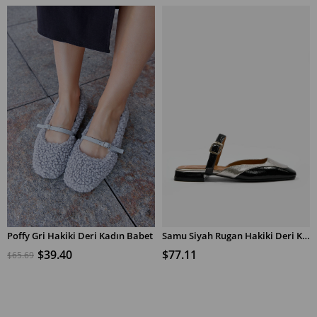
%50İndirim
%40İndirim
Ürünü
Ürünü
Poffy Gri Hakiki Deri Kadın Babet
Samu Siyah Rugan Hakiki Deri Kadın Terlik
$39.40
$77.11
$65.69