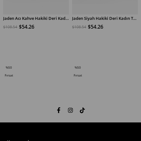
Jaden Acı Kahve Hakiki Deri Kadın Topuklu Bot
Jaden Siyah Hakiki Deri Kadın Topuklu Bot
$54.26
$54.26
$108.54
$108.54
SEPETE EKLE
SEPETE EKLE
%50
%50
İndirim
İndirim
Fırsat
Fırsat
%50İndirim
%50İndirim
Ürünü
Ürünü