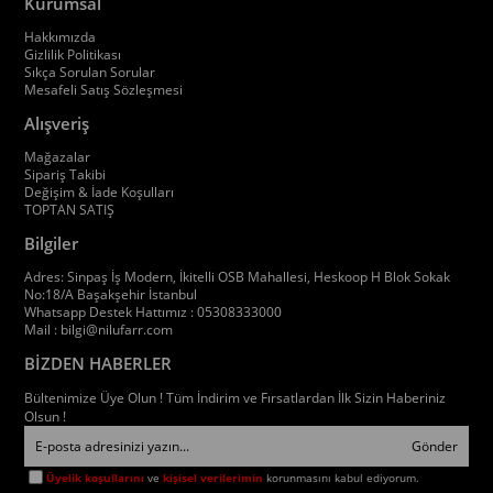
Kurumsal
Hakkımızda
Gizlilik Politikası
Sıkça Sorulan Sorular
Mesafeli Satış Sözleşmesi
Alışveriş
Mağazalar
Sipariş Takibi
Değişim & İade Koşulları
TOPTAN SATIŞ
Bilgiler
Adres: Sinpaş İş Modern, İkitelli OSB Mahallesi, Heskoop H Blok Sokak
No:18/A Başakşehir İstanbul
Whatsapp Destek Hattımız : 05308333000
Mail :
bilgi@nilufarr.com
BİZDEN HABERLER
Bültenimize Üye Olun ! Tüm İndirim ve Fırsatlardan İlk Sizin Haberiniz
Olsun !
Gönder
Üyelik koşullarını
ve
kişisel verilerimin
korunmasını kabul ediyorum.