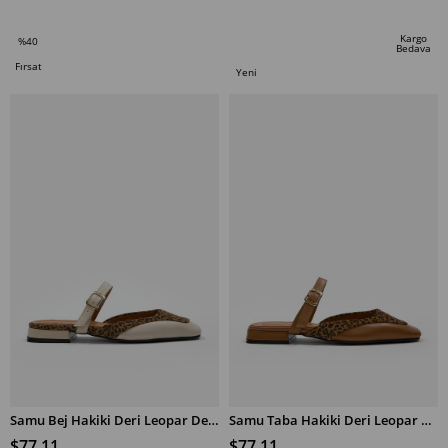
SEPETE EKLE
SEPETE EKLE
Kargo
%40
Bedava
İndirim
Fırsat
Yeni
%40İndirim
Ürünü
Ürün
Samu Bej Hakiki Deri Leopar Desenli Kadın Terlik
Samu Taba Hakiki Deri Leopar Desenli Kadın Terlik
$77.11
$77.11