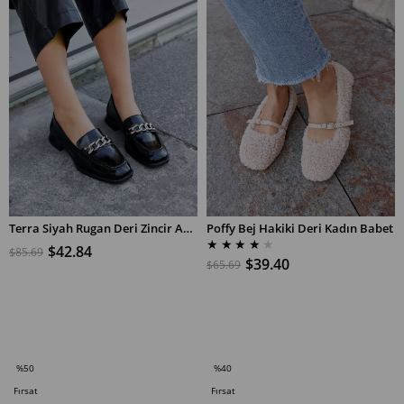
Terra Siyah Rugan Deri Zincir Aksesuarlı Kadın Loafer
Poffy Bej Hakiki Deri Kadın Babet
★
★
★
★
★
$42.84
$85.69
$39.40
$65.69
SEPETE EKLE
SEPETE EKLE
%50
%40
İndirim
İndirim
Fırsat
Fırsat