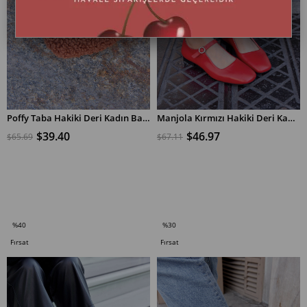
Poffy Taba Hakiki Deri Kadın Babet
Manjola Kırmızı Hakiki Deri Kadın Babet
$39.40
$46.97
$65.69
$67.11
SEPETE EKLE
SEPETE EKLE
%40
%30
İndirim
İndirim
Fırsat
Fırsat
%40İndirim
%30İndirim
Ürünü
Ürünü