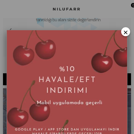
×
Selfiron
SIRALAMA
FILTRELEME